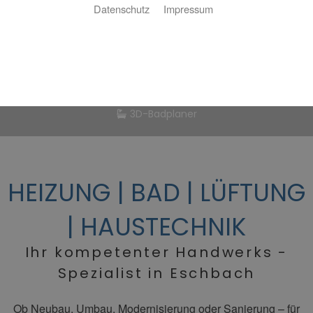
Datenschutz
Impressum
Ihr Badplaner
3D-Badplaner
HEIZUNG |
BAD | LÜFTUNG
| HAUSTECHNIK
Ihr kompetenter Handwerks -
Spezialist in Eschbach
Ob Neubau, Umbau, Modernisierung oder Sanierung – für