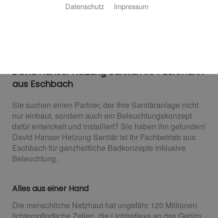
Datenschutz
Impressum
Beleuchtungstechnik für Bad
und Co.
David Hanser Heizung Sanitär: Ihr Fachmann
aus Eschbach
Sie suchen einen Partner, der Ihre Sanitäranlage nicht
nur einbaut, sondern auch ein Beleuchtungskonzept
dafür entwickelt und installiert? Sie haben ihn gefunden!
David Hanser Heizung Sanitär ist Ihr Fachbetrieb aus
Eschbach für ganzheitliche Badkonzepte inklusive
Beleuchtung.
Alles aus einer Hand
Die menschliche Netzhaut hat ungefähr 120 Millionen
lichtempfindliche Zellen, die Lichtreflexe an das Gehirn