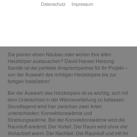
Datenschutz
Impressum
Ihr Partner für Heizkörper
Der ideale Heizkörper für Ihre Ansprüche
Sie planen einen Neubau oder wollen Ihre alten
Heizkörper austauschen? David Hanser Heizung
Sanitär ist der perfekte Ansprechpartner für Ihr Projekt –
von der Auswahl des richtigen Heizkörpers bis zur
fertigen Installation!
Bei der Auswahl des Heizkörpers ist es wichtig, sich mit
dem Unterschied in der Wärmeverteilung zu befassen.
Grundlegend wird hier zwischen zwei Arten
unterschieden: Konvektionswärme und
Strahlungswärme. Bei der Konvektionswärme wird die
Raumluft erwärmt. Der Vorteil: Der Raum wird ohne viel
Vorlaufzeit warm. Der Nachteil: Die Raumluft und mit ihr