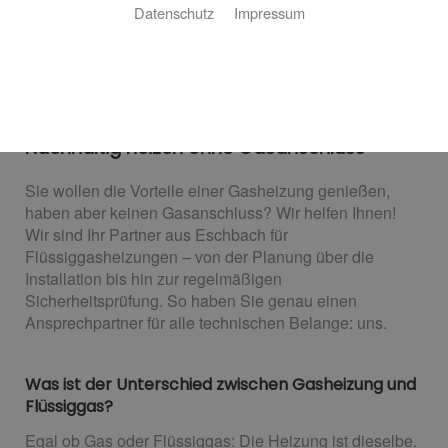
Datenschutz
Impressum
Ihre Flüssiggasheizung von David
Hanser Heizung Sanitär
Nachhaltig heizen ohne Gasanschluss
Sie wollen die Vorteile einer Gasheizung genießen,
haben aber keinen Gasanschluss? Wir helfen Ihnen!
Wir sind Ihr Partner aus Eschbach für
Flüssiggasheizungen – von der Planung über die
Installation bis hin zur regelmäßigen
Sicherheitsprüfung. So haben Sie genau einen
Ansprechpartner für alle technischen Belange: uns.
Was ist der Unterschied zwischen Gasheizung und
Flüssiggas?
Egal ob Gas oder Flüssiggas: Die Heizung ist dieselbe.