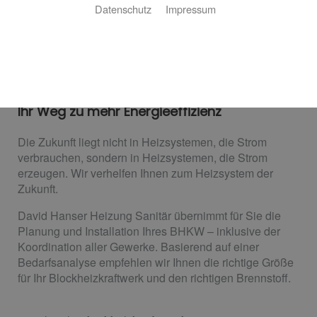
Datenschutz
Impressum
Blockheizkraftwerk
Ihr Weg zu mehr Energieeffizienz
Die Zukunft liegt nicht in Heizsystemen, die Strom
verbrauchen, sondern in Heizsystemen, die Strom
erzeugen. Wir verhelfen Ihnen zum Heizsystem der
Zukunft.
David Hanser Heizung Sanitär übernimmt für Sie die
Planung und Installation Ihres BHKW – inklusive der
Koordination aller Gewerke. Basierend auf einer
Bedarfsanalyse empfehlen wir Ihnen die richtige Größe
für Ihr Blockheizkraftwerk und den richtigen Brennstoff.