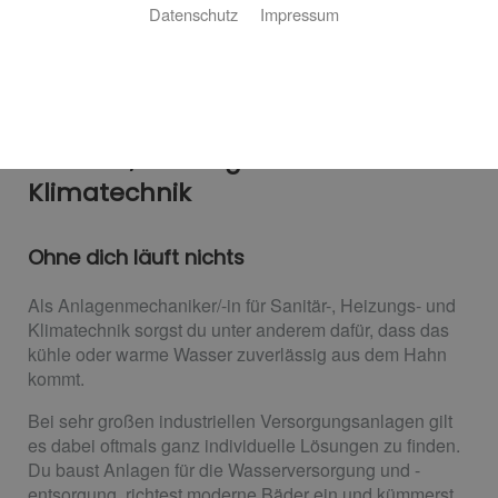
Datenschutz
Impressum
Ausbildung zum
Anlagenmechaniker m/w/d für
Sanitär-, Heizungs- und
Klimatechnik
Ohne dich läuft nichts
Als Anlagenmechaniker/-in für Sanitär-, Heizungs- und
Klimatechnik sorgst du unter anderem dafür, dass das
kühle oder warme Wasser zuverlässig aus dem Hahn
kommt.
Bei sehr großen industriellen Versorgungsanlagen gilt
es dabei oftmals ganz individuelle Lösungen zu finden.
Du baust Anlagen für die Wasserversorgung und -
entsorgung, richtest moderne Bäder ein und kümmerst